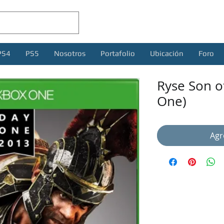
PS4
PS5
Nosotros
Portafolio
Ubicación
Foro
Ryse Son o
One)
Agr