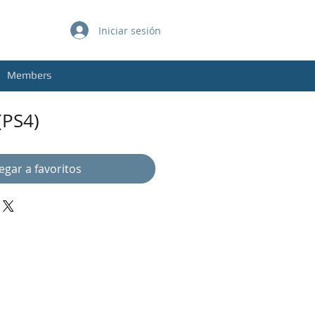
Iniciar sesión
Members
(PS4)
egar a favoritos