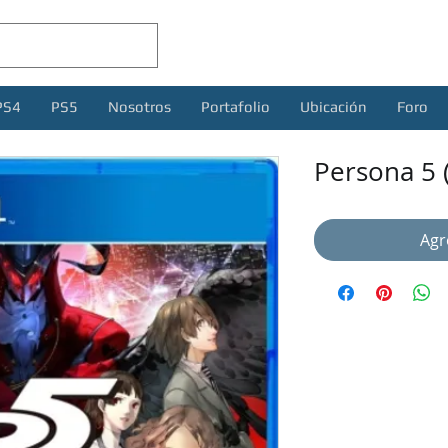
PS4
PS5
Nosotros
Portafolio
Ubicación
Foro
Persona 5 
Agr