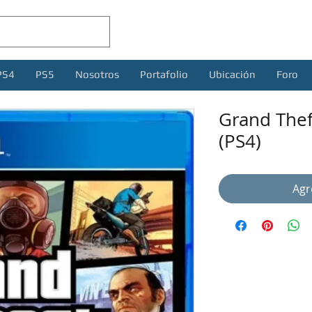
PS4
PS5
Nosotros
Portafolio
Ubicación
Foro
Grand Thef
(PS4)
Agr