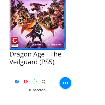
Dragon Age - The
Veilguard (PS5)
Dirección
Calle 109 # 26Q 95 Local 01 Sector La Casona
Cali - Valle del Cauca - Colombia