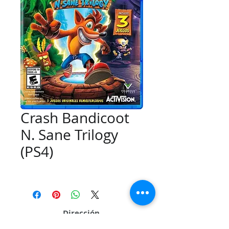
Crash Bandicoot
N. Sane Trilogy
(PS4)
Dirección
Calle 109 # 26Q 95 Local 01 Sector La Casona