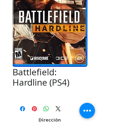
Battlefield:
Hardline (PS4)
Dirección
Calle 109 # 26Q 95 Local 01 Sector La Casona
Cali - Valle del Cauca - Colombia